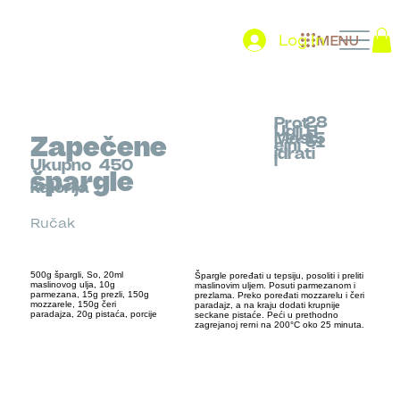
Log In
MENU
28
Prot
Uglj.H
Mast
15
Zapečene
51
eini
idrati
i
Ukupno
450
špargle
kalorija
Ručak
500g špargli, So, 20ml
Špargle poređati u tepsiju, posoliti i preliti
maslinovog ulja, 10g
maslinovim uljem. Posuti parmezanom i
parmezana, 15g prezli, 150g
prezlama. Preko poređati mozzarelu i čeri
mozzarele, 150g čeri
paradajz, a na kraju dodati krupnije
paradajza, 20g pistaća, porcije
seckane pistaće. Peći u prethodno
zagrejanoj rerni na 200°C oko 25 minuta.