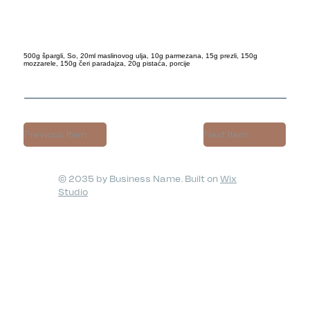
500g špargli, So, 20ml maslinovog ulja, 10g parmezana, 15g prezli, 150g
mozzarele, 150g čeri paradajza, 20g pistaća, porcije
Previous Item
Next Item
© 2035 by Business Name. Built on
Wix
Studio