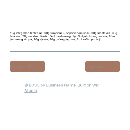
50g integralne testenine, 50g tunjevine u sopstvenom sosu, 50g krastavca, 30g
feta sira, 20g maslina, Preliv:, 5ml maslinovog ulja, 3ml jabukovog sirćeta, 10ml
javorovog sirupa, 20g ajvara, 20g grčkog jogurta, So i začini po želji
Previous Item
Next Item
© 2035 by Business Name. Built on
Wix
Studio