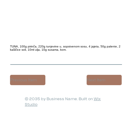
TUNA, 100g pirinča, 220g tunjevine u, sopstvenom sosu, 4 jajeta, 50g palente, 2
kašičice soli, 10ml ulja, 10g susama, kom.
Previous Item
Next Item
© 2035 by Business Name. Built on
Wix
Studio