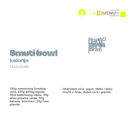
Log In
MENU
40
Prot
Uglj.H
Mast
18
34
eini
idrati
Smuti bowl
i
Ukupno
460
kalorija
Doručak
100g zamrznutog šumskog
Izblendirati voće, jogurt, mleko i whey.
voća, 100g grčkog jogurta,
Izručiti u činiju, dodati voće i granolu.
50ml bademovog mleka, 30g
whey proteina vanila, 50g
banane, borovnice, 30g čoko
granole