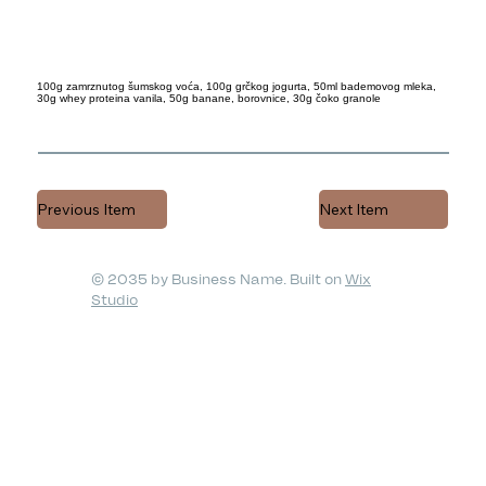
100g zamrznutog šumskog voća, 100g grčkog jogurta, 50ml bademovog mleka,
30g whey proteina vanila, 50g banane, borovnice, 30g čoko granole
Previous Item
Next Item
© 2035 by Business Name. Built on
Wix
Studio