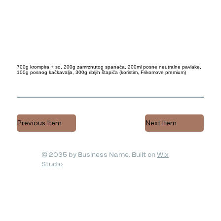
700g krompira + so, 200g zamrznutog spanaća, 200ml posne neutralne pavlake,
100g posnog kačkavalja, 300g ribljih štapića (koristim, Frikomove premium)
Previous Item
Next Item
© 2035 by Business Name. Built on
Wix
Studio