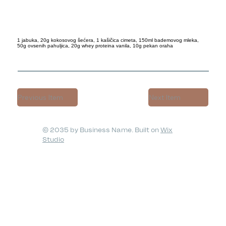
1 jabuka, 20g kokosovog šećera, 1 kašičica cimeta, 150ml bademovog mleka,
50g ovsenih pahuljica, 20g whey proteina vanila, 10g pekan oraha
Previous Item
Next Item
© 2035 by Business Name. Built on
Wix
Studio