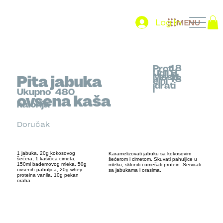
Log In
MENU
18
Prot
Uglj.H
Mast
11
Pita jabuka
78
eini
idrati
i
Ukupno
480
ovsena kaša
kalorija
Doručak
1 jabuka, 20g kokosovog
Karamelizovati jabuku sa kokosovim
šećera, 1 kašičica cimeta,
šećerom i cimetom. Skuvati pahuljice u
150ml bademovog mleka, 50g
mleku, skloniti i umešati protein. Servirati
ovsenih pahuljica, 20g whey
sa jabukama i orasima.
proteina vanila, 10g pekan
oraha