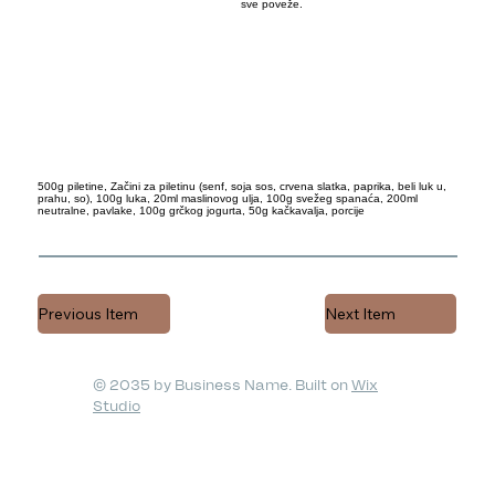
sve poveže.
500g piletine, Začini za piletinu (senf, soja sos, crvena slatka, paprika, beli luk u,
prahu, so), 100g luka, 20ml maslinovog ulja, 100g svežeg spanaća, 200ml
neutralne, pavlake, 100g grčkog jogurta, 50g kačkavalja, porcije
Previous Item
Next Item
© 2035 by Business Name. Built on
Wix
Studio