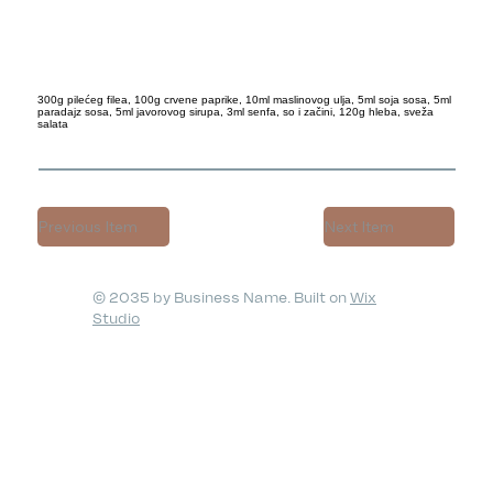
300g pilećeg filea, 100g crvene paprike, 10ml maslinovog ulja, 5ml soja sosa, 5ml
paradajz sosa, 5ml javorovog sirupa, 3ml senfa, so i začini, 120g hleba, sveža
salata
Previous Item
Next Item
© 2035 by Business Name. Built on
Wix
Studio