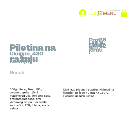
Log In
MENU
38
Prot
Uglj.H
Mast
17
Piletina na
32
eini
idrati
i
Ukupno
430
ražnju
kalorija
Ručak
300g pilećeg filea, 100g
Marinirati piletinu i papriku. Nabosti na
crvene paprike, 10ml
štapiće i peći 30-40 min na 180°C.
maslinovog ulja, 5ml soja sosa,
Poslužiti uz hleb i salatu.
5ml paradajz sosa, 5ml
javorovog sirupa, 3ml senfa,
so i začini, 120g hleba, sveža
salata