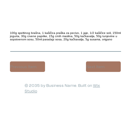
100g speltinog brašna, 1 kašičica praška za pecivo, 1 jaje, 1/2 kašičice soli, 150ml
jogurta, 30g crvene paprike, 15g crnih maslina, 50g kačkavalja, 50g tunjevine u
sopstvenom sosu, 50ml paradajz sosa, 20g kačkavalja, 5g susama, origano
Previous Item
Next Item
© 2035 by Business Name. Built on
Wix
Studio