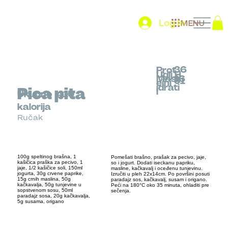
Log In
MENU
36
Prot
Uglj.H
Mast
16
31
eini
idrati
Pica pita
i
Ukupno
410
kalorija
Ručak
100g speltinog brašna, 1
Pomešati brašno, prašak za pecivo, jaje,
kašičica praška za pecivo, 1
so i jogurt. Dodati iseckanu papriku,
jaje, 1/2 kašičice soli, 150ml
masline, kačkavalj i oceđenu tunjevinu.
jogurta, 30g crvene paprike,
Izručiti u pleh 22x14cm. Po površini posuti
15g crnih maslina, 50g
paradajz sos, kačkavalj, susam i origano.
kačkavalja, 50g tunjevine u
Peći na 180°C oko 35 minuta, ohladiti pre
sopstvenom sosu, 50ml
sečenja.
paradajz sosa, 20g kačkavalja,
5g susama, origano