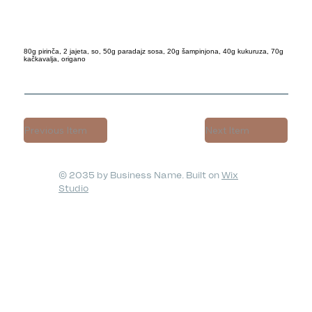
80g pirinča, 2 jajeta, so, 50g paradajz sosa, 20g šampinjona, 40g kukuruza, 70g
kačkavalja, origano
Previous Item
Next Item
© 2035 by Business Name. Built on
Wix
Studio