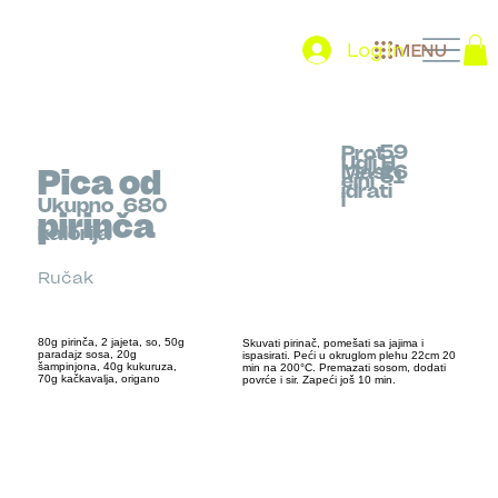
Log In
MENU
59
Prot
Uglj.H
Mast
26
Pica od
51
eini
idrati
i
Ukupno
680
pirinča
kalorija
Ručak
80g pirinča, 2 jajeta, so, 50g
Skuvati pirinač, pomešati sa jajima i
paradajz sosa, 20g
ispasirati. Peći u okruglom plehu 22cm 20
šampinjona, 40g kukuruza,
min na 200°C. Premazati sosom, dodati
70g kačkavalja, origano
povrće i sir. Zapeći još 10 min.