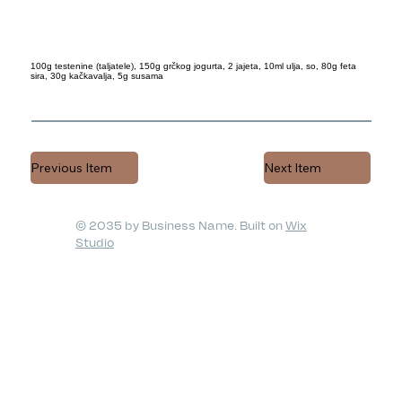
100g testenine (taljatele), 150g grčkog jogurta, 2 jajeta, 10ml ulja, so, 80g feta
sira, 30g kačkavalja, 5g susama
Previous Item
Next Item
© 2035 by Business Name. Built on
Wix
Studio