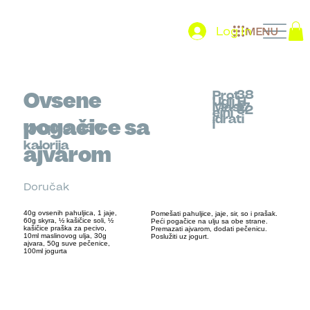
Log In
MENU
38
Ovsene
Prot
Uglj.H
Mast
17
32
eini
idrati
pogačice sa
i
Ukupno
430
kalorija
ajvarom
Doručak
40g ovsenih pahuljica, 1 jaje,
Pomešati pahuljice, jaje, sir, so i prašak.
60g skyra, ½ kašičice soli, ½
Peći pogačice na ulju sa obe strane.
kašičice praška za pecivo,
Premazati ajvarom, dodati pečenicu.
10ml maslinovog ulja, 30g
Poslužiti uz jogurt.
ajvara, 50g suve pečenice,
100ml jogurta