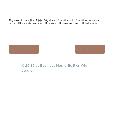
40g ovsenih pahuljica, 1 jaje, 60g skyra, ½ kašičice soli, ½ kašičice praška za
pecivo, 10ml maslinovog ulja, 30g ajvara, 50g suve pečenice, 100ml jogurta
Previous Item
Next Item
© 2035 by Business Name. Built on
Wix
Studio