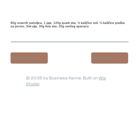
60g ovsenih pahuljica, 1 jaje, 120g quark sira, ½ kašičice soli, ½ kašičice praška
za pecivo, 3ml ulja, 30g feta sira, 20g svežeg spanaća
Previous Item
Next Item
© 2035 by Business Name. Built on
Wix
Studio