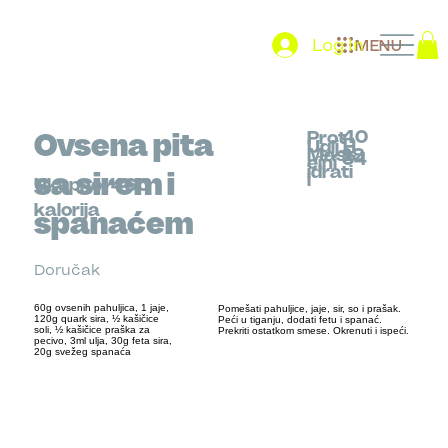
Log In
MENU
40
Ovsena pita
Prot
Uglj.H
Mast
18
34
eini
idrati
sa sirem i
i
Ukupno
460
kalorija
spanaćem
Doručak
60g ovsenih pahuljica, 1 jaje,
Pomešati pahuljice, jaje, sir, so i prašak.
120g quark sira, ½ kašičice
Peći u tiganju, dodati fetu i spanać.
soli, ½ kašičice praška za
Prekriti ostatkom smese. Okrenuti i ispeći.
pecivo, 3ml ulja, 30g feta sira,
20g svežeg spanaća