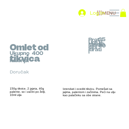
Log In
MENU
35
Prot
Uglj.H
Mast
16
Omlet od
30
eini
idrati
i
Ukupno
400
tikvica
kalorija
Doručak
150g tikvice, 2 jajeta, 40g
Izrendati i ocediti tikvicu. Pomešati sa
palente, so i začini po želji,
jajima, palentom i začinima. Peći na ulju
10ml ulja
kao palačinku sa obe strane.