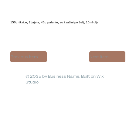
150g tikvice, 2 jajeta, 40g palente, so i začini po želji, 10ml ulja
Previous Item
Next Item
© 2035 by Business Name. Built on
Wix
Studio