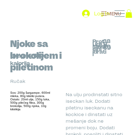
Log In
MENU
38
Njoke sa
Prot
Uglj.H
Mast
20
69
eini
idrati
brokolijem i
i
Ukupno
610
kalorija
piletinom
Ručak
Sos: 200g šargarepe, 600ml
Na ulju prodinstati sitno
mleka, 80g kikiriki putera.
Ostalo: 20ml ulja, 150g luka,
iseckan luk. Dodati
500g pilećeg filea, 300g
brokolija, 500g njoka, 10g
piletinu iseckanu na
kikirikija
kockice i dinstati uz
mešanje dok ne
promeni boju. Dodati
brokoli, posoliti i dinstati.