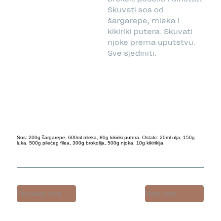
Skuvati sos od
šargarepe, mleka i
kikiriki putera. Skuvati
njoke prema uputstvu.
Sve sjediniti.
Sos: 200g šargarepe, 600ml mleka, 80g kikiriki putera. Ostalo: 20ml ulja, 150g
luka, 500g pilećeg filea, 300g brokolija, 500g njoka, 10g kikirikija
Previous Item
Next Item