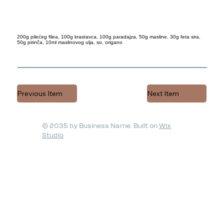
200g pilećeg filea, 100g krastavca, 100g paradajza, 50g masline, 30g feta sira,
50g pirinča, 10ml maslinovog ulja, so, origano
Previous Item
Next Item
© 2035 by Business Name. Built on
Wix
Studio