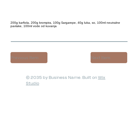
200g karfiola, 200g krompira, 100g šargarepe, 40g luka, so, 100ml neutralne
pavlake, 100ml vode od kuvanja
Previous Item
Next Item
© 2035 by Business Name. Built on
Wix
Studio