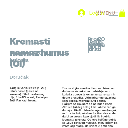
Log In
MENU
20
Kremasti
Prot
Uglj.H
Mast
11
36
eini
idrati
namaz humus
i
Ukupno
320
kalorija
(OI)
Doručak
140g kuvanih leblebija, 20g
Sve sastojke staviti u blender i blendirati
tahini paste (pasta od
do kremaste teksture. Leblebije sam
susama), 30ml maslinovog
koristila gotove iz konzerve samo sam ih
ulja, 1 kašičica soli, Začini po
dobro procedila. Volim pikantne stvari pa
želji, Par kapi limuna
sam dodala mlevenu ljutu papriku.
Pažljivo sa limunom da ne bude kiselo.
Ako ste ljubitelj belog luka, obavezno ga
dodajte. Ukoliko blender nije dovoljno jak,
možda će biti potrebna kašika, dve vode
da bi se smesa lepo sjedinila i dobila
kremasta tekstura. Od ove količine dobije
se 180g gotovog humusa. Meru pišem da
imate orijentaciju da li vam je potrebno