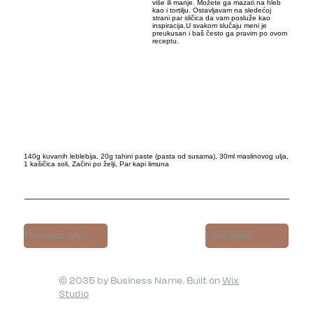
više ili manje. Možete ga mazati na hleb
kao i tortilju. Ostavljavam na sledećoj
strani par sličica da vam posluže kao
inspiracija.U svakom slučaju meni je
preukusan i baš često ga pravim po ovom
receptu.
140g kuvanih leblebija, 20g tahini paste (pasta od susama), 30ml maslinovog ulja,
1 kašičica soli, Začini po želji, Par kapi limuna
Previous Item
Next Item
© 2035 by Business Name. Built on
Wix
Studio