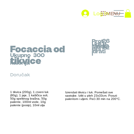
Log In
MENU
26
Prot
Uglj.H
Mast
12
Focaccia od
22
eini
idrati
i
Ukupno
300
tikvice
kalorija
Doručak
1 tikvica (200g), 1 crveni luk
Izrendati tikvicu i luk. Pomešati sve
(80g), 1 jaje, 1 kašičica soli,
sastojke. Izliti u pleh 23x33cm. Posuti
50g speltinog brašna, 50g
palentom i uljem. Peći 30 min na 200°C.
palente, 100ml vode, 10g
palente (posip), 10ml ulja