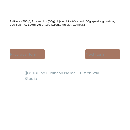
1 tikvica (200g), 1 crveni luk (80g), 1 jaje, 1 kašičica soli, 50g speltinog brašna,
50g palente, 100ml vode, 10g palente (posip), 10ml ulja
Previous Item
Next Item
© 2035 by Business Name. Built on
Wix
Studio