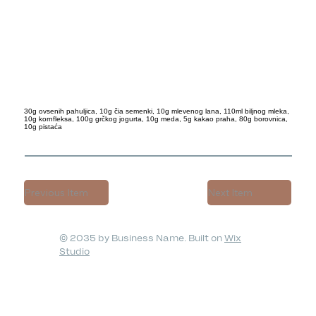
30g ovsenih pahuljica, 10g čia semenki, 10g mlevenog lana, 110ml biljnog mleka,
10g kornfleksa, 100g grčkog jogurta, 10g meda, 5g kakao praha, 80g borovnica,
10g pistaća
Previous Item
Next Item
© 2035 by Business Name. Built on
Wix
Studio