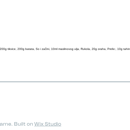
200g tikvice, 200g batata, So i začini, 10ml maslinovog ulja, Rukola, 20g oraha, Preliv:, 10g tahi
ame. Built on
Wix Studio