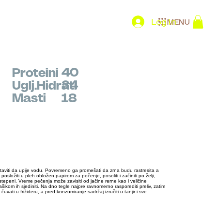
Log In
MENU
40
Proteini
34
Uglj.Hidrati
Masti
18
staviti da upije vodu. Povremeno ga promešati da zrna budu rastresita a
 posložiti u pleh obložen papirom za pečenje, posoliti i začiniti po želji,
stepeni. Vreme pečenja može zavisiti od jačine rerne kao i veličine
šikom ih sjediniti. Na dno tegle najpre ravnomerno rasporediti preliv, zatim
uvati u frižideru, a pred konzumiranje sadržaj izručiti u tanjir i sve