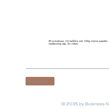
80 g kuskusa, 1/2 kašičice soli, 100g crvene paprike, 
maslinovog ulja, So i biber
Previous Item
© 2035 by Business N