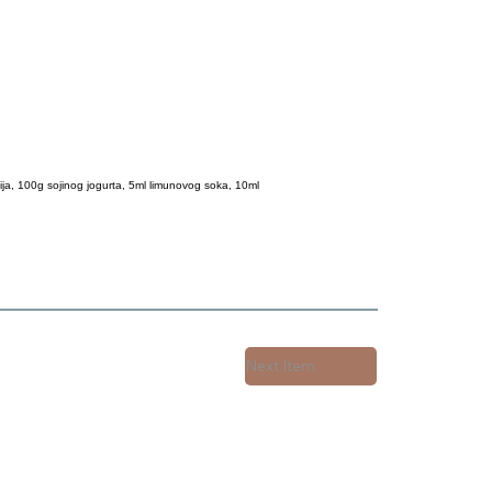
nija, 100g sojinog jogurta, 5ml limunovog soka, 10ml
Next Item