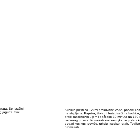
tata, So i začini,
Kuskus preliti sa 120ml prokuvane vode, posoliti i o
g jogurta, 5ml
ne slepljena. Papriku, tikvicu i batat iseći na kockice,
preliti maslinovim uljem i peći oko 30 minuta na 180 
isečenog povrća. Pomešati sve sastojke za preliv i ka
dodati kus kus, povrće, rukolu i seckan orah. Teglice č
promešati.