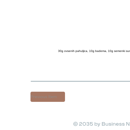
30g ovsenih pahuljica, 10g badema, 10g semenki sunc
Previous Item
© 2035 by Business N