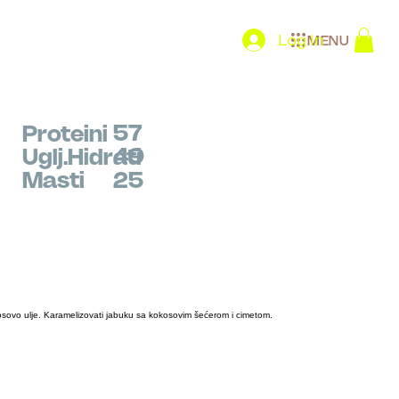
Log In
MENU
57
Proteini
49
Uglj.Hidrati
Masti
25
osovo ulje. Karamelizovati jabuku sa kokosovim šećerom i cimetom.