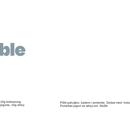
ble
, 10g kokosovog
Pržiti pahuljice, badem i semenke. Dodati med i kok
 jogurta, 10g whey
Pomešati jogurt sa whey-om. Složiti.