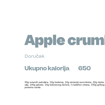
Apple crum
Doručak
Ukupno kalorija
650
30g ovsenih pahuljica, 10g badema, 10g semenki suncokreta, 20g meda
ulja, 100g jabuke, 10g kokosovog šećera, ½ kašičice cimeta, 150g grčkog
proteina vanila