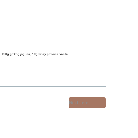
 150g grčkog jogurta, 10g whey proteina vanila
Next Item