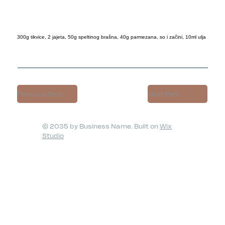
300g tikvice, 2 jajeta, 50g speltinog brašna, 40g parmezana, so i začini, 10ml ulja
Previous Item
Next Item
© 2035 by Business Name. Built on
Wix
Studio