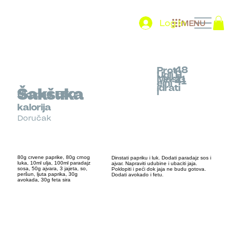
Log In
MENU
48
Prot
Uglj.H
Mast
21
41
eini
idrati
Šakšuka
i
Ukupno
550
kalorija
Doručak
80g crvene paprike, 80g crnog
Dinstati papriku i luk. Dodati paradajz sos i
luka, 10ml ulja, 100ml paradajz
ajvar. Napraviti udubine i ubaciti jaja.
sosa, 50g ajvara, 3 jajeta, so,
Poklopiti i peći dok jaja ne budu gotova.
peršun, ljuta paprika, 30g
Dodati avokado i fetu.
avokada, 30g feta sira