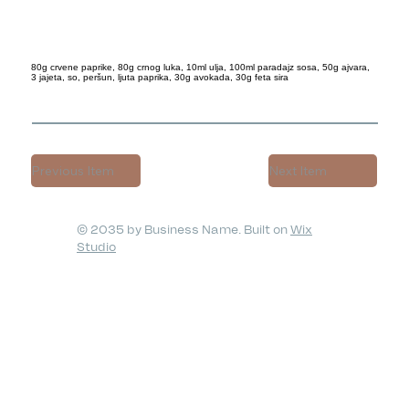
80g crvene paprike, 80g crnog luka, 10ml ulja, 100ml paradajz sosa, 50g ajvara,
3 jajeta, so, peršun, ljuta paprika, 30g avokada, 30g feta sira
Previous Item
Next Item
© 2035 by Business Name. Built on
Wix
Studio