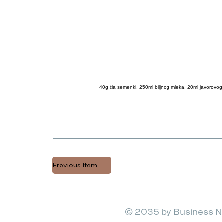
40g čia semenki, 250ml biljnog mleka, 20ml javorovog
Previous Item
© 2035 by Business N