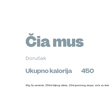
Čia mus
Doručak
Ukupno kalorija
450
40g čia semenki, 250ml biljnog mleka, 20ml javorovog sirupa, voće za deko