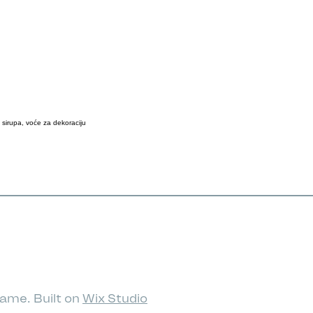
 sirupa, voće za dekoraciju
ame. Built on
Wix Studio