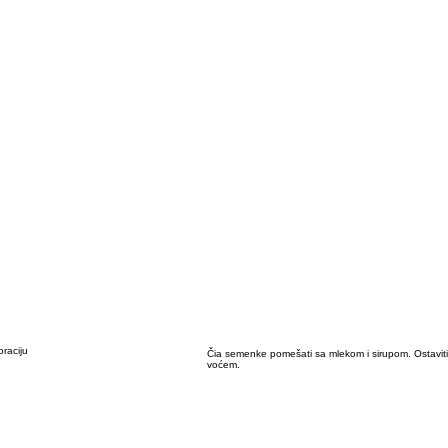
raciju
Čia semenke pomešati sa mlekom i sirupom. Ostaviti 
voćem.