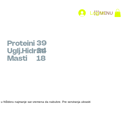
Log In
MENU
39
Proteini
34
Uglj.Hidrati
Masti
18
u frižideru najmanje sat vremena da nabubre. Pre serviranja ukrasiti